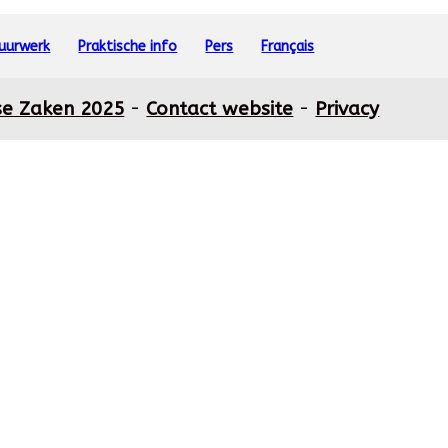
vuurwerk
Praktische info
Pers
Français
se Zaken 2025
-
Contact website
-
Privacy