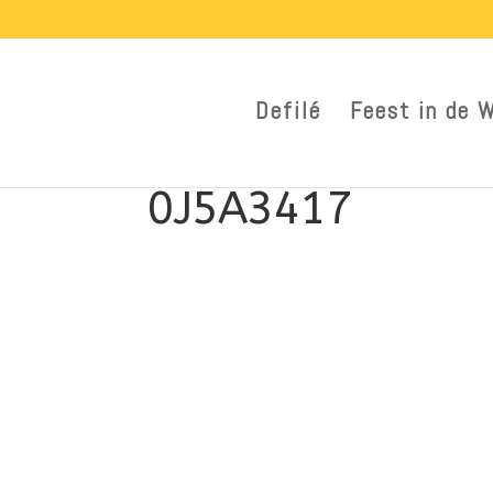
Defilé
Feest in de 
0J5A3417