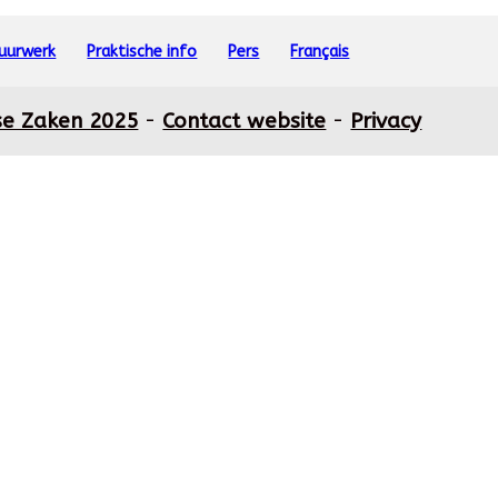
vuurwerk
Praktische info
Pers
Français
se Zaken 2025
-
Contact website
-
Privacy