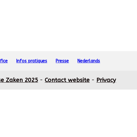
fice
Infos pratiques
Presse
Nederlands
se Zaken 2025
-
Contact website
-
Privacy