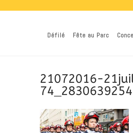
Défilé
Fête au Parc
Conce
21072016-21jui
74_2830639254