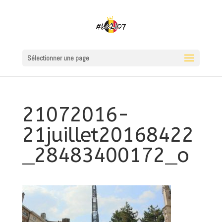
Sélectionner une page
21072016-
21juillet20168422
_28483400172_o