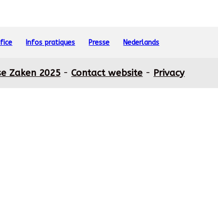
fice
Infos pratiques
Presse
Nederlands
se Zaken 2025
-
Contact website
-
Privacy