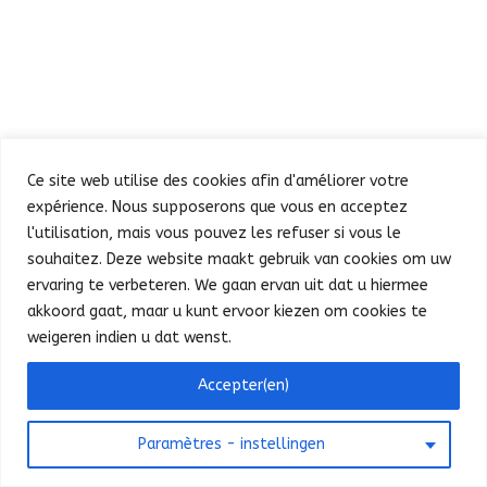
Ce site web utilise des cookies afin d'améliorer votre
expérience. Nous supposerons que vous en acceptez
Défilé
Fête au Parc
l'utilisation, mais vous pouvez les refuser si vous le
Concert et feu d’artifice
Infos pratiques
souhaitez. Deze website maakt gebruik van cookies om uw
Presse
Nederlands
ervaring te verbeteren. We gaan ervan uit dat u hiermee
akkoord gaat, maar u kunt ervoor kiezen om cookies te
weigeren indien u dat wenst.
©
SPF Intérieur - FOD Binnenlandse Zaken
Bonjour ! Puis-je vous aider ?
Accepter(en)
2025
-
Contact website
-
Privacy
Paramètres - instellingen