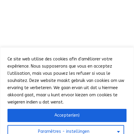
Ce site web utilise des cookies afin d'améliorer votre
expérience. Nous supposerons que vous en acceptez
l'utilisation, mais vous pouvez les refuser si vous le
souhaitez. Deze website maakt gebruik van cookies om uw
Défilé
Fête au Parc
ervaring te verbeteren. We gaan ervan uit dat u hiermee
Concert et feu d’artifice
Infos pratiques
akkoord gaat, maar u kunt ervoor kiezen om cookies te
Presse
Nederlands
weigeren indien u dat wenst.
Bonjour ! Puis-je vous aider ?
Accepter(en)
©
SPF Intérieur - FOD Binnenlandse Zaken
Paramètres - instellingen