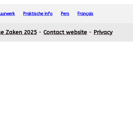
vuurwerk
Praktische info
Pers
Français
se Zaken 2025
-
Contact website
-
Privacy