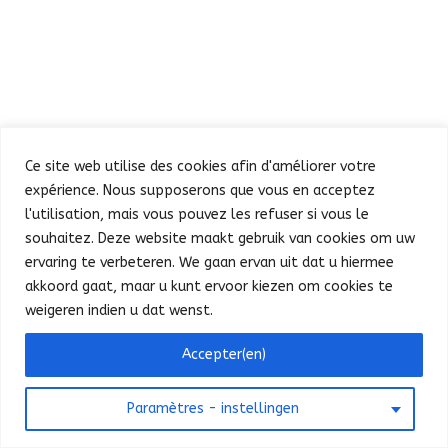
Ce site web utilise des cookies afin d'améliorer votre
expérience. Nous supposerons que vous en acceptez
Défilé
Fête au Parc
l'utilisation, mais vous pouvez les refuser si vous le
Concert et feu d’artifice
Infos pratiques
souhaitez. Deze website maakt gebruik van cookies om uw
Presse
Nederlands
ervaring te verbeteren. We gaan ervan uit dat u hiermee
akkoord gaat, maar u kunt ervoor kiezen om cookies te
weigeren indien u dat wenst.
©
SPF Intérieur - FOD Binnenlandse Zaken
Bonjour ! Puis-je vous aider ?
Accepter(en)
2025
-
Contact website
-
Privacy
Paramètres - instellingen