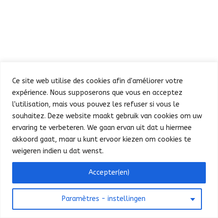
Ce site web utilise des cookies afin d'améliorer votre
expérience. Nous supposerons que vous en acceptez
Defilé
Feest in de Warande
l'utilisation, mais vous pouvez les refuser si vous le
Concert en vuurwerk
Praktische info
Pers
souhaitez. Deze website maakt gebruik van cookies om uw
Français
ervaring te verbeteren. We gaan ervan uit dat u hiermee
akkoord gaat, maar u kunt ervoor kiezen om cookies te
weigeren indien u dat wenst.
©
SPF Intérieur - FOD Binnenlandse Zaken
Bonjour ! Puis-je vous aider ?
Accepter(en)
2025
-
Contact website
-
Privacy
Paramètres - instellingen