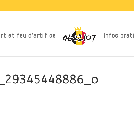
rt et feu d’artifice
Infos prat
8_29345448886_o