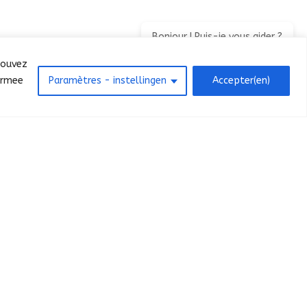
Bonjour ! Puis-je vous aider ?
pouvez
iermee
Paramètres - instellingen
Accepter(en)
Focus défilé