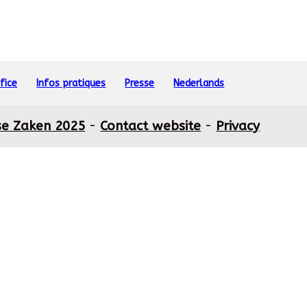
fice
Infos pratiques
Presse
Nederlands
se Zaken 2025
-
Contact website
-
Privacy