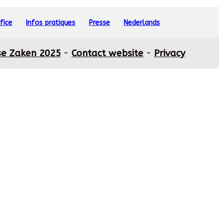
fice
Infos pratiques
Presse
Nederlands
se Zaken 2025
-
Contact website
-
Privacy