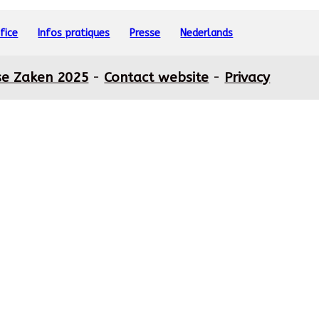
fice
Infos pratiques
Presse
Nederlands
se Zaken 2025
-
Contact website
-
Privacy