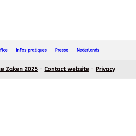
fice
Infos pratiques
Presse
Nederlands
se Zaken 2025
-
Contact website
-
Privacy