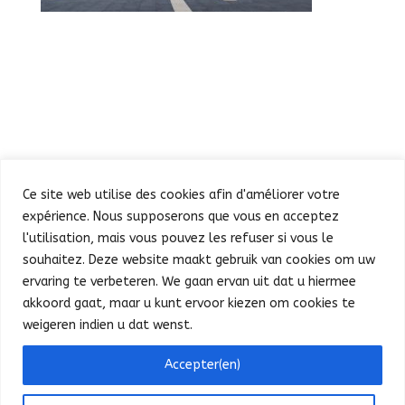
Ce site web utilise des cookies afin d'améliorer votre
expérience. Nous supposerons que vous en acceptez
l'utilisation, mais vous pouvez les refuser si vous le
souhaitez. Deze website maakt gebruik van cookies om uw
Défilé
Fête au Parc
ervaring te verbeteren. We gaan ervan uit dat u hiermee
Concert et feu d’artifice
Infos pratiques
akkoord gaat, maar u kunt ervoor kiezen om cookies te
Presse
Nederlands
weigeren indien u dat wenst.
Bonjour ! Puis-je vous aider ?
Accepter(en)
©
SPF Intérieur - FOD Binnenlandse Zaken