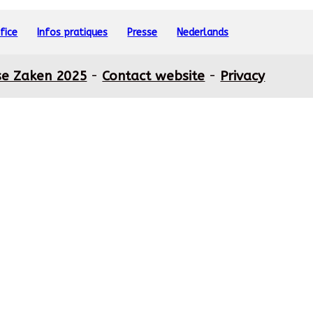
fice
Infos pratiques
Presse
Nederlands
se Zaken 2025
-
Contact website
-
Privacy