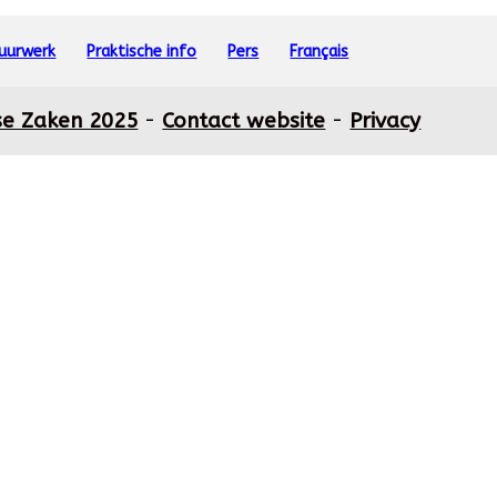
vuurwerk
Praktische info
Pers
Français
se Zaken 2025
-
Contact website
-
Privacy