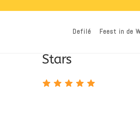
Defilé
Feest in de 
Stars