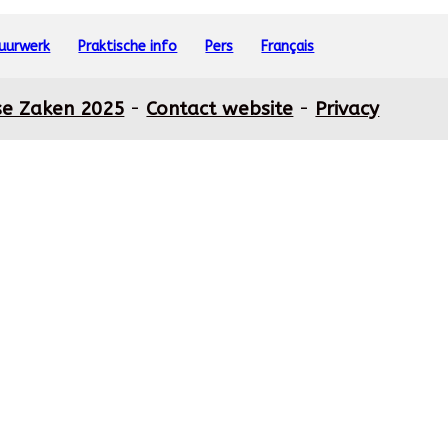
vuurwerk
Praktische info
Pers
Français
se Zaken 2025
-
Contact website
-
Privacy