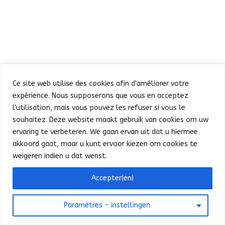
Défilé
Fête au Parc
Ce site web utilise des cookies afin d'améliorer votre
Concert et feu d’artifice
Infos pratiques
expérience. Nous supposerons que vous en acceptez
Presse
Nederlands
l'utilisation, mais vous pouvez les refuser si vous le
souhaitez. Deze website maakt gebruik van cookies om uw
ervaring te verbeteren. We gaan ervan uit dat u hiermee
akkoord gaat, maar u kunt ervoor kiezen om cookies te
©
SPF Intérieur - FOD Binnenlandse Zaken
weigeren indien u dat wenst.
2025
-
Contact website
-
Privacy
Bonjour ! Puis-je vous aider ?
Accepter(en)
Paramètres - instellingen