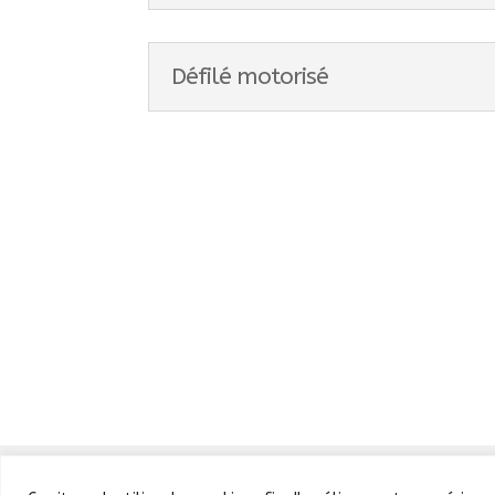
Défilé motorisé
Défilé
Fête au Parc
Concert et feu d’arti