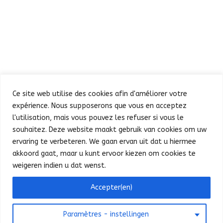
Ce site web utilise des cookies afin d'améliorer votre
expérience. Nous supposerons que vous en acceptez
l'utilisation, mais vous pouvez les refuser si vous le
souhaitez. Deze website maakt gebruik van cookies om uw
Défilé
Fête au Parc
ervaring te verbeteren. We gaan ervan uit dat u hiermee
Concert et feu d’artifice
Infos pratiques
akkoord gaat, maar u kunt ervoor kiezen om cookies te
Presse
Nederlands
weigeren indien u dat wenst.
Bonjour ! Puis-je vous aider ?
Accepter(en)
©
SPF Intérieur - FOD Binnenlandse Zaken
Paramètres - instellingen
2025
-
Contact website
-
Privacy