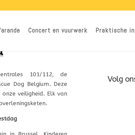
Warande
Concert en vuurwerk
Praktische in
d
centrales 101/112, de
Volg on
scue Dog Belgium. Deze
nze veiligheid. Elk van
pverleningsketen.
estdag
ein in Brussel.
K
inderen