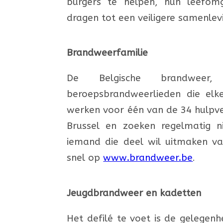
burgers te helpen, hun leefom
dragen tot een veiligere samenlev
Brandweerfamilie
De Belgische brandweer,
beroepsbrandweerlieden die el
werken voor één van de 34 hulpv
Brussel en zoeken regelmatig ni
iemand die deel wil uitmaken va
snel op
www.brandweer.be
.
Jeugdbrandweer en kadetten
H
et defilé te voet
is de gelegen